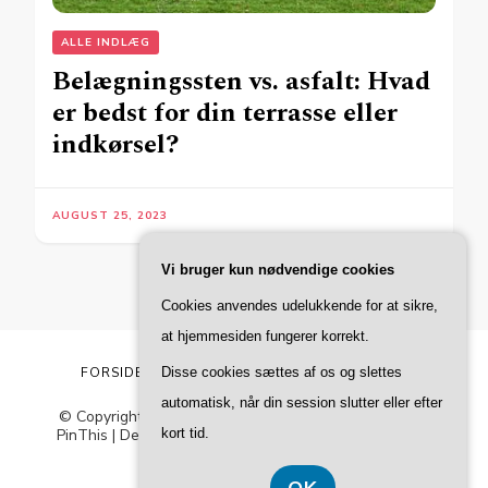
ALLE INDLÆG
Belægningssten vs. asfalt: Hvad
er bedst for din terrasse eller
indkørsel?
AUGUST 25, 2023
Vi bruger kun nødvendige cookies
Cookies anvendes udelukkende for at sikre,
at hjemmesiden fungerer korrekt.
Disse cookies sættes af os og slettes
FORSIDE
MERE OM FACA
PRIVATLIVSPOLITIK
automatisk, når din session slutter eller efter
© Copyright 2026
Faca
. All Rights Reserved.
Blossom
kort tid.
PinThis | Developed By
Blossom Themes
. Powered by
WordPress
.
Privatlivspolitik