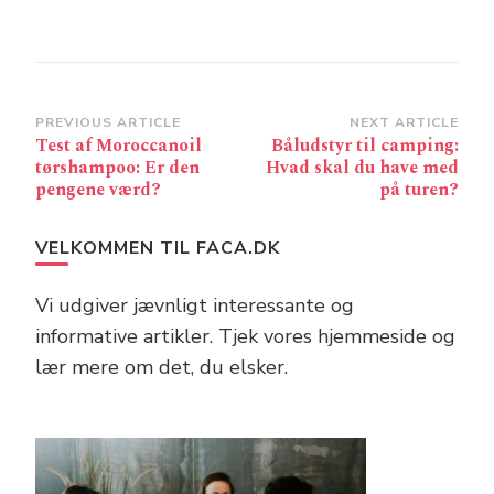
Post
PREVIOUS ARTICLE
NEXT ARTICLE
Test af Moroccanoil
Båludstyr til camping:
Navigation
tørshampoo: Er den
Hvad skal du have med
pengene værd?
på turen?
VELKOMMEN TIL FACA.DK
Vi udgiver jævnligt interessante og
informative artikler. Tjek vores hjemmeside og
lær mere om det, du elsker.