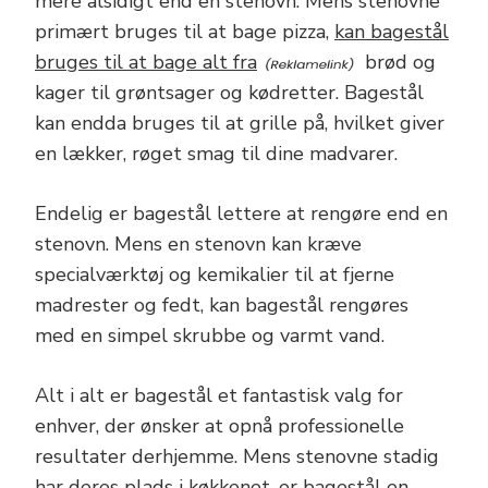
mere alsidigt end en stenovn. Mens stenovne
primært bruges til at bage pizza,
kan bagestål
bruges til at bage alt fra
brød og
kager til grøntsager og kødretter. Bagestål
kan endda bruges til at grille på, hvilket giver
en lækker, røget smag til dine madvarer.
Endelig er bagestål lettere at rengøre end en
stenovn. Mens en stenovn kan kræve
specialværktøj og kemikalier til at fjerne
madrester og fedt, kan bagestål rengøres
med en simpel skrubbe og varmt vand.
Alt i alt er bagestål et fantastisk valg for
enhver, der ønsker at opnå professionelle
resultater derhjemme. Mens stenovne stadig
har deres plads i køkkenet, er bagestål en