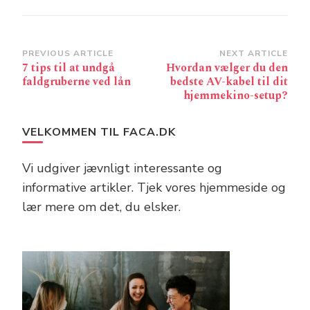
Post
PREVIOUS ARTICLE
NEXT ARTICLE
7 tips til at undgå
Hvordan vælger du den
Navigation
faldgruberne ved lån
bedste AV-kabel til dit
hjemmekino-setup?
VELKOMMEN TIL FACA.DK
Vi udgiver jævnligt interessante og
informative artikler. Tjek vores hjemmeside og
lær mere om det, du elsker.