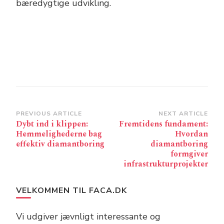
bæredygtige udvikling.
Post
PREVIOUS ARTICLE
NEXT ARTICLE
Dybt ind i klippen:
Fremtidens fundament:
Navigation
Hemmelighederne bag
Hvordan
effektiv diamantboring
diamantboring
formgiver
infrastrukturprojekter
VELKOMMEN TIL FACA.DK
Vi udgiver jævnligt interessante og