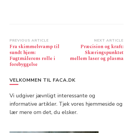
Post
PREVIOUS ARTICLE
NEXT ARTICLE
Fra skimmelsvamp til
Præcision og kraft:
Navigation
sundt hjem:
Skæringspunktet
Fugtmålerens rolle i
mellem laser og plasma
forebyggelse
VELKOMMEN TIL FACA.DK
Vi udgiver jævnligt interessante og
informative artikler. Tjek vores hjemmeside og
lær mere om det, du elsker.