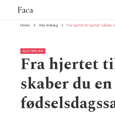
Faca
Home
Alle Indlæg
Fra hjertet til hjertet: Såda
ALLE INDLÆG
Fra hjertet t
skaber du en 
fødselsdagssa