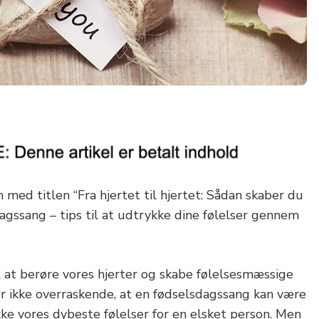
n med titlen “Fra hjertet til hjertet: Sådan skaber du
agssang – tips til at udtrykke dine følelser gennem
l at berøre vores hjerter og skabe følelsesmæssige
or ikke overraskende, at en fødselsdagssang kan være
ke vores dybeste følelser for en elsket person. Men