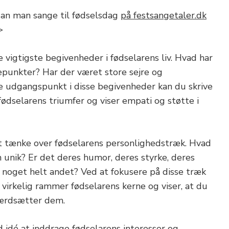
an man sange til fødselsdag
på festsangetaler.dk
>
vigtigste begivenheder i fødselarens liv. Hvad har
punkter? Har der været store sejre og
e udgangspunkt i disse begivenheder kan du skrive
fødselarens triumfer og viser empati og støtte i
t tænke over fødselarens personlighedstræk. Hvad
n unik? Er det deres humor, deres styrke, deres
 noget helt andet? Ved at fokusere på disse træk
 virkelig rammer fødselarens kerne og viser, at du
 værdsætter dem.
 idé at inddrage fødselarens interesser og