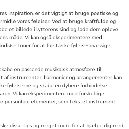
ores inspiration, er det vigtigt at bruge poetiske og
formidle vores følelser. Ved at bruge kraftfulde og
abe et billede i lytterens sind og lade dem opleve
tens måde. Vi kan også eksperimentere med
lodiøse toner for at forstærke følelsesmæssige
t skabe en passende musikalsk atmosfære til
t af instrumenter, harmonier og arrangementer kan
ærke følelserne og skabe en dybere forbindelse
ren. Vi kan eksperimentere med forskellige
øje personlige elementer, som f.eks. et instrument,
forske disse tips og meget mere for at hjælpe dig med