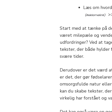
Læs om hvord
>
Start med at tænke på de 
været milepæle og vende
udfordringer? Ved at tag
tekster, der både hylder 
svære tider.
Derudover er det værd a
er det, der gør fødselare
omsorgsfulde natur eller
kan du skabe tekster, der
virkelig har forstået og
Det kan også være en god