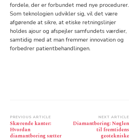
fordele, der er forbundet med nye procedurer.
Som teknologien udvikler sig, vil det være
afgørende at sikre, at etiske retningslinjer
holdes ajour og afspejler samfundets værdier,
samtidig med at man fremmer innovation og
forbedrer patientbehandlingen.
Post
PREVIOUS ARTICLE
NEXT ARTICLE
Skærende kanter:
Diamantboring: Nøglen
Navigation
Hvordan
til fremtidens
diamantboring sætter
geotekniske