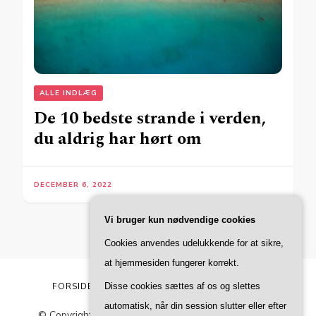
ALLE INDLÆG
De 10 bedste strande i verden,
du aldrig har hørt om
DECEMBER 6, 2022
Vi bruger kun nødvendige cookies
Cookies anvendes udelukkende for at sikre,
at hjemmesiden fungerer korrekt.
Disse cookies sættes af os og slettes
FORSIDE
MERE OM FACA
PRIVATLIVSPOLITIK
automatisk, når din session slutter eller efter
© Copyright 2026
Faca
. All Rights Reserved.
Blossom