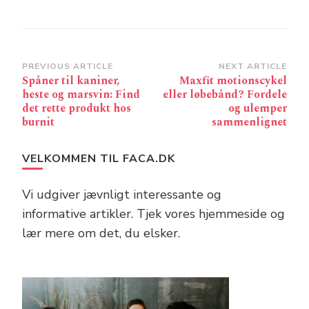
Post
PREVIOUS ARTICLE
NEXT ARTICLE
Spåner til kaniner,
Maxfit motionscykel
Navigation
heste og marsvin: Find
eller løbebånd? Fordele
det rette produkt hos
og ulemper
burnit
sammenlignet
VELKOMMEN TIL FACA.DK
Vi udgiver jævnligt interessante og
informative artikler. Tjek vores hjemmeside og
lær mere om det, du elsker.