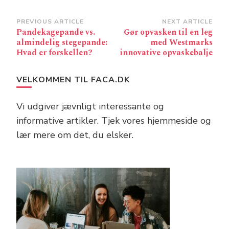
Post
PREVIOUS ARTICLE
NEXT ARTICLE
Pandekagepande vs.
Gør opvasken til en leg
Navigation
almindelig stegepande:
med Westmarks
Hvad er forskellen?
innovative opvaskebalje
VELKOMMEN TIL FACA.DK
Vi udgiver jævnligt interessante og
informative artikler. Tjek vores hjemmeside og
lær mere om det, du elsker.