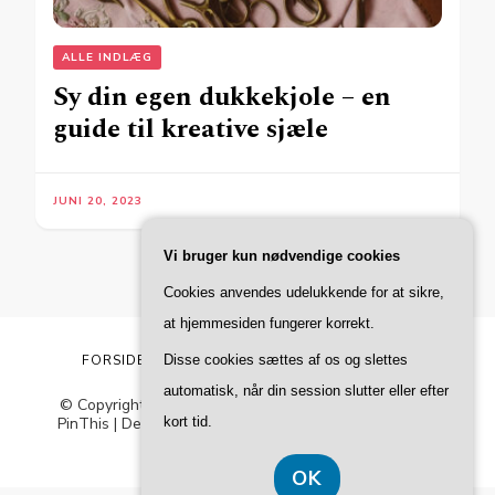
ALLE INDLÆG
Sy din egen dukkekjole – en
guide til kreative sjæle
JUNI 20, 2023
Vi bruger kun nødvendige cookies
Cookies anvendes udelukkende for at sikre,
at hjemmesiden fungerer korrekt.
FORSIDE
MERE OM FACA
PRIVATLIVSPOLITIK
Disse cookies sættes af os og slettes
automatisk, når din session slutter eller efter
© Copyright 2026
Faca
. All Rights Reserved.
Blossom
PinThis | Developed By
Blossom Themes
. Powered by
kort tid.
WordPress
.
Privatlivspolitik
OK