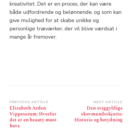
kreativitet. Det er en proces, der kan være
både udfordrende og belønnende, og som kan
give mulighed for at skabe unikke og
personlige træværker, der vil blive værdsat i
mange år fremover.
Post
PREVIOUS ARTICLE
NEXT ARTICLE
Elizabeth Arden
Den eviggyldige
Navigation
Vippeserum: Hvorfor
skovmandsskjorte:
det er en beauty must-
Historie og betydning
have