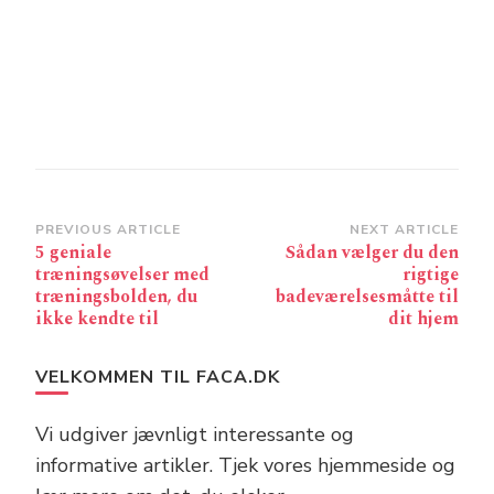
Post
PREVIOUS ARTICLE
NEXT ARTICLE
5 geniale
Sådan vælger du den
Navigation
træningsøvelser med
rigtige
træningsbolden, du
badeværelsesmåtte til
ikke kendte til
dit hjem
VELKOMMEN TIL FACA.DK
Vi udgiver jævnligt interessante og
informative artikler. Tjek vores hjemmeside og