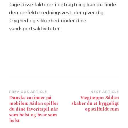
tage disse faktorer i betragtning kan du finde
den perfekte redningsvest, der giver dig
tryghed og sikkerhed under dine
vandsportsaktiviteter.
Post
PREVIOUS ARTICLE
NEXT ARTICLE
Danske casinoer på
Vægtæppe: Sådan
Navigation
mobilen: Sådan spiller
skaber du et hyggeligt
du dine favoritspil når
og stilfuldt rum
som helst og hvor som
helst