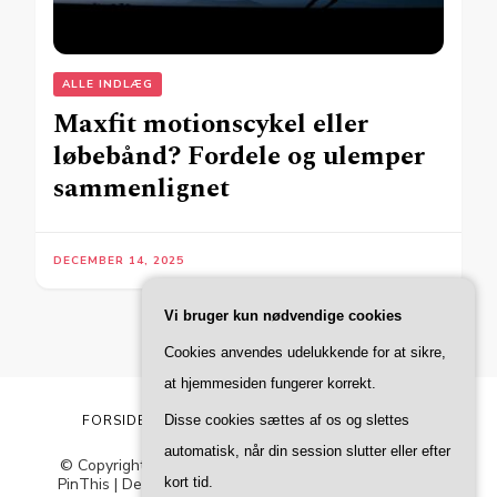
ALLE INDLÆG
Maxfit motionscykel eller
løbebånd? Fordele og ulemper
sammenlignet
DECEMBER 14, 2025
Vi bruger kun nødvendige cookies
Cookies anvendes udelukkende for at sikre,
at hjemmesiden fungerer korrekt.
Disse cookies sættes af os og slettes
FORSIDE
MERE OM FACA
PRIVATLIVSPOLITIK
automatisk, når din session slutter eller efter
© Copyright 2026
Faca
. All Rights Reserved.
Blossom
kort tid.
PinThis | Developed By
Blossom Themes
. Powered by