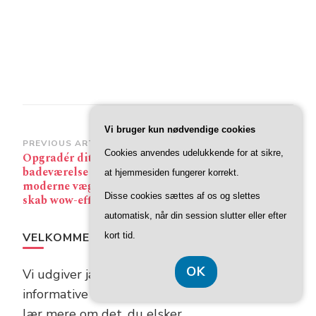
Vi bruger kun nødvendige cookies
Post
PREVIOUS ARTICLE
NEXT ARTICLE
Cookies anvendes udelukkende for at sikre,
Opgradér dit
Kappelagen fra By
Navigation
badeværelse med et
Nord: En historisk skat
at hjemmesiden fungerer korrekt.
moderne vægspejl og
gemt i tekstiler
Disse cookies sættes af os og slettes
skab wow-effekt
automatisk, når din session slutter eller efter
VELKOMMEN TIL FACA.DK
kort tid.
OK
Vi udgiver jævnligt interessante og
informative artikler. Tjek vores hjemmeside og
lær mere om det, du elsker.